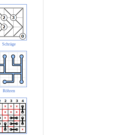
Schräge
Röhren