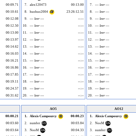
00:09.71
7.
alex120473
00:13.00
7.
--- leer ---
00:10.61
8.
huohuo2004
23:26:12.51
8.
--- leer ---
47
00:12.08
9.
--- leer ---
--:--
9.
--- leer ---
00:12.50
10.
--- leer ---
--:--
10.
--- leer ---
00:13.00
11.
--- leer ---
--:--
11.
--- leer ---
00:13.97
12.
--- leer ---
--:--
12.
--- leer ---
00:14.62
13.
--- leer ---
--:--
13.
--- leer ---
00:16.03
14.
--- leer ---
--:--
14.
--- leer ---
00:16.21
15.
--- leer ---
--:--
15.
--- leer ---
00:16.86
16.
--- leer ---
--:--
16.
--- leer ---
00:17.85
17.
--- leer ---
--:--
17.
--- leer ---
00:19.11
18.
--- leer ---
--:--
18.
--- leer ---
00:24.57
19.
--- leer ---
--:--
19.
--- leer ---
00:31.62
20.
--- leer ---
--:--
20.
--- leer ---
AO5
AO12
00:00.21
1.
Alexis Campourcy
00:00.23
1.
Alexis Campourcy
13
13
00:03.60
2.
numbrr
00:03.84
2.
NooM
322
326
00:03.64
3.
NooM
00:04.33
3.
numbrr
326
322