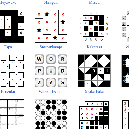
Heyawake
Shingoki
Masyu
Tapa
Sternenkampf
Kakurasu
W
Renzoku
Wortsuchspiele
Shakashaka