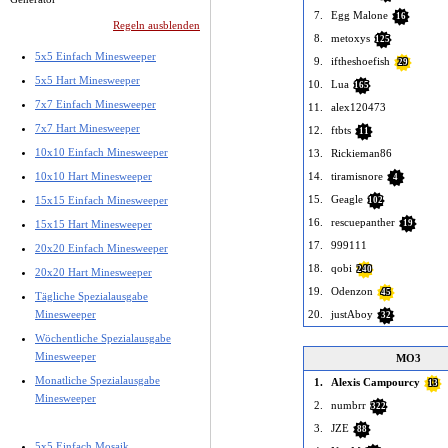
7.
Egg Malone
16
Regeln ausblenden
8.
metoxys
125
5x5 Einfach Minesweeper
9.
iftheshoefish
29
5x5 Hart Minesweeper
10.
Lua
165
7x7 Einfach Minesweeper
11.
alex120473
7x7 Hart Minesweeper
12.
ftbts
11
10x10 Einfach Minesweeper
13.
Rickieman86
10x10 Hart Minesweeper
14.
tiramisnore
4
15.
Geagle
15x15 Einfach Minesweeper
102
16.
rescuepanther
15x15 Hart Minesweeper
19
17.
999111
20x20 Einfach Minesweeper
18.
qobi
240
20x20 Hart Minesweeper
19.
Odenzon
45
Tägliche Spezialausgabe
Minesweeper
20.
justAboy
32
Wöchentliche Spezialausgabe
Minesweeper
MO3
Monatliche Spezialausgabe
1.
Alexis Campourcy
13
Minesweeper
2.
numbrr
322
3.
JZE
88
5x5 Einfach Mosaik