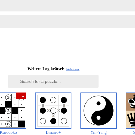
Weitere Logikrätsel:
hide
show
Kurodoko
Binairo+
Yin-Yang
S