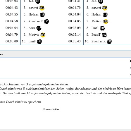
00:03.94
4.
JZE
00:04.41
4.
JZE
88
88
00:04.43
5.
qqwref
00:04.79
5.
qqwref
266
266
00:04.55
6.
Hedran
00:04.84
6.
Hedran
116
116
00:04.58
7.
ZherTmiR
00:04.85
7.
Motivic
259
104
00:04.64
8.
boru
00:05.09
8.
llmt9
132
101
00:04.79
9.
Motivic
00:05.14
9.
BeastT
104
162
00:05.09
10.
llmt9
00:05.43
10.
ZherTmiR
101
259
rs
r Durchschnitt von 3 aufeinanderfolgenden Zeiten.
urchschnitt von 5 aufeinanderfolgenden Zeiten, wobei der höchste und der niedrigste Wert ignor
 Durchschnitt von 12 aufeinanderfolgenden Zeiten, wobei der höchste und der niedrigste Wert ig
inen Durchschnitt zu speichern
Neues Rätsel