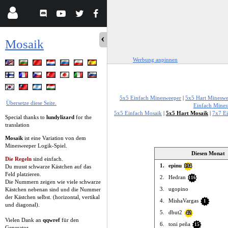
Mosaik
Werbung anpinnen
5x5 Einfach Minesweeper
|
5x5 Hart Mineswe
Übersetze diese Seite.
Einfach Mines
5x5 Einfach Mosaik
|
5x5 Hart Mosaik
|
7x7 E
Special thanks to
lundylizard
for the
translation
Mosaik
ist eine Variation von dem
Minesweeper Logik-Spiel.
Diesen Monat
Die Regeln
sind einfach.
1.
epinu
Du musst schwarze Kästchen auf das
134
Feld platzieren.
2.
Hedran
116
Die Nummern zeigen wie viele schwarze
3.
ugopino
Kästchen nebenan sind und die Nummer
der Kästchen selbst. (horizontal, vertikal
4.
MishaVargas
1
und diagonal).
5.
dbut2
42
Vielen Dank an
qqwref
für den
6.
toni peña
15
Generator