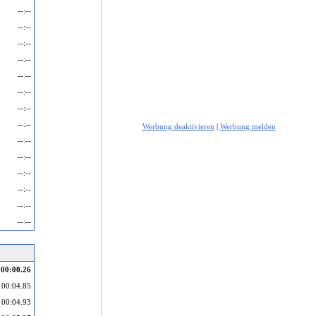
--:--
--:--
--:--
--:--
--:--
--:--
--:--
--:--
Werbung deaktivieren
|
Werbung melden
--:--
--:--
--:--
--:--
--:--
--:--
00:00.26
00:04.85
00:04.93