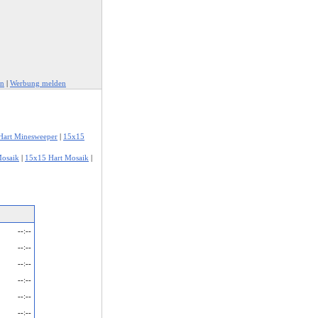
en
|
Werbung melden
Hart Minesweeper
|
15x15
Mosaik
|
15x15 Hart Mosaik
|
--:--
--:--
--:--
--:--
--:--
--:--