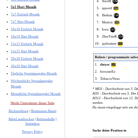
4.
NooM
326
5x5 Hart Mosaik
5.
qqwref
266
7x7 Einfach Mosaik
6.
Hedran
116
7x7 Hart Mosaik
7.
Motivic
104
10x10 Einfach Mosaik
8.
boru
132
10x10 Hart Mosaik
9.
ZherTmiR
259
10.
jaybrainer
15x15 Einfach Mosaik
275
15x15 Hart Mosaik
Robots / programmatic solve
20x20 Einfach Mosaik
1.
tlstyer
151
20x20 Hart Mosaik
2.
browserEx
Tägliche Spezialausgabe Mosaik
3.
TobaccoVirus
Wöchentliche Spezialausgabe
Mosaik
* MO3 - Durchschnitt von 3. De
AO5 - Durchschnitt von 5. Der D
Monatliche Spezialausgabe Mosaik
AO12 - Durchschnitt von 12. Der
werden.
Werde Unterstützer dieser Seite
Du musst eingeloggt sein um de
Rückmeldung
|
Bestimmtes Rätsel
Rätsel ausdrucken
|
Ruhmeshalle
|
Statistiken
Suche deine Position in
Privacy Policy