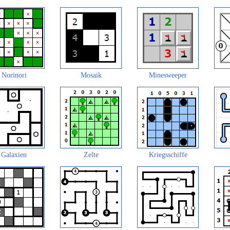
Norinori
Mosaik
Minesweeper
Galaxien
Zelte
Kriegsschiffe