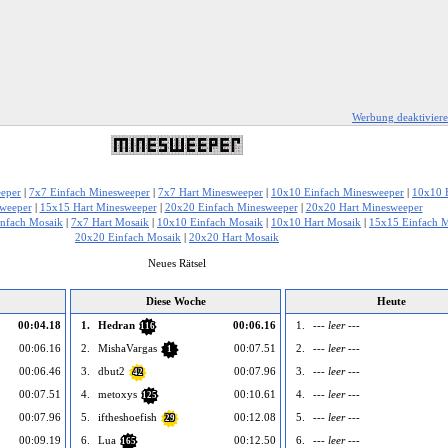
Werbung deaktivier
eper
|
7x7 Einfach Minesweeper
|
7x7 Hart Minesweeper
|
10x10 Einfach Minesweeper
|
10x10 
weeper
|
15x15 Hart Minesweeper
|
20x20 Einfach Minesweeper
|
20x20 Hart Minesweeper
infach Mosaik
|
7x7 Hart Mosaik
|
10x10 Einfach Mosaik
|
10x10 Hart Mosaik
|
15x15 Einfach 
20x20 Einfach Mosaik
|
20x20 Hart Mosaik
Neues Rätsel
Diese Woche
Heute
00:04.18
1.
Hedran
00:06.16
1.
--- leer ---
116
00:06.16
2.
MishaVargas
00:07.51
2.
--- leer ---
1
00:06.46
3.
dbut2
00:07.96
3.
--- leer ---
42
00:07.51
4.
metoxys
00:10.61
4.
--- leer ---
125
00:07.96
5.
iftheshoefish
00:12.08
5.
--- leer ---
29
00:09.19
6.
Lua
00:12.50
6.
--- leer ---
165