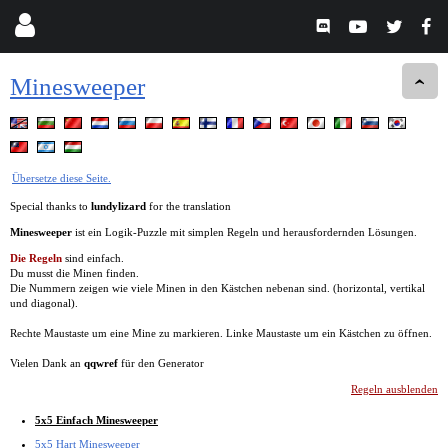
Minesweeper
Übersetze diese Seite.
Special thanks to
lundylizard
for the translation
Minesweeper
ist ein Logik-Puzzle mit simplen Regeln und herausfordernden Lösungen.
Die Regeln
sind einfach.
Du musst die Minen finden.
Die Nummern zeigen wie viele Minen in den Kästchen nebenan sind. (horizontal, vertikal
und diagonal).
Rechte Maustaste um eine Mine zu markieren. Linke Maustaste um ein Kästchen zu öffnen.
Vielen Dank an
qqwref
für den Generator
Regeln ausblenden
5x5 Einfach Minesweeper
5x5 Hart Minesweeper