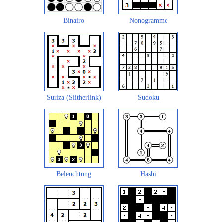
Binairo
Nonogramme
Suriza (Slitherlink)
Sudoku
Beleuchtung
Hashi